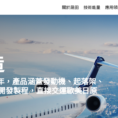
關於晟田
技術能量
應用領
造
0年，產品涵蓋發動機、起落架、
立開發製程，直接交運歐美日原