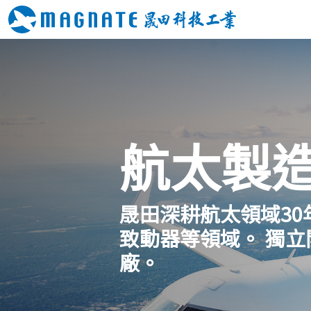
航太製
晟田深耕航太領域3
致動器等領域。 獨
廠。